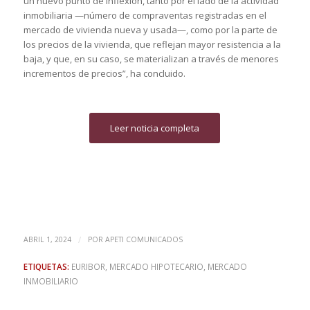
un nuevo punto de inflexión, tanto por el lado de la actividad
inmobiliaria —número de compraventas registradas en el
mercado de vivienda nueva y usada—, como por la parte de
los precios de la vivienda, que reflejan mayor resistencia a la
baja, y que, en su caso, se materializan a través de menores
incrementos de precios”, ha concluido.
Leer noticia completa
/
ABRIL 1, 2024
POR
APETI COMUNICADOS
ETIQUETAS:
EURIBOR
,
MERCADO HIPOTECARIO
,
MERCADO
INMOBILIARIO