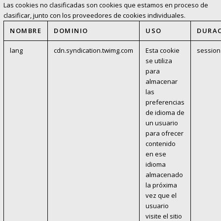
Las cookies no clasificadas son cookies que estamos en proceso de
clasificar, junto con los proveedores de cookies individuales.
NOMBRE
DOMINIO
USO
DURA
lang
cdn.syndication.twimg.com
Esta cookie
session
se utiliza
para
almacenar
las
preferencias
de idioma de
un usuario
para ofrecer
contenido
en ese
idioma
almacenado
la próxima
vez que el
usuario
visite el sitio