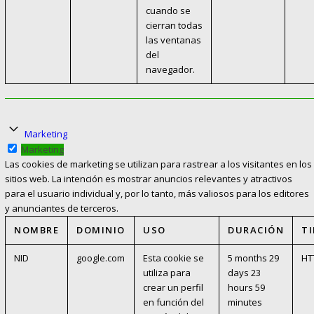
cuando se
cierran todas
las ventanas
del
navegador.
Marketing
Marketing
Las cookies de marketing se utilizan para rastrear a los visitantes en los
sitios web. La intención es mostrar anuncios relevantes y atractivos
para el usuario individual y, por lo tanto, más valiosos para los editores
y anunciantes de terceros.
NOMBRE
DOMINIO
USO
DURACIÓN
T
NID
google.com
Esta cookie se
5 months 29
HT
utiliza para
days 23
crear un perfil
hours 59
en función del
minutes