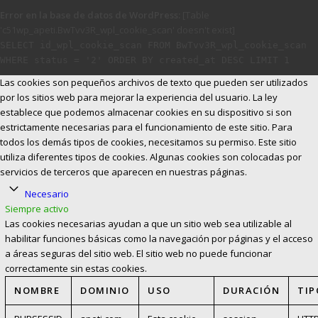
Error en la base de datos de WordPress:
[Table
'c51wp_apeti.BwTvv3R_wpl_cookie_scan' doesn't exist]
SELECT id_wpl_cookie_scan FROM BwTvv3R_wpl_cookie_scan
WHERE status = '2' ORDER BY created_at DESC LIMIT 1
Las cookies son pequeños archivos de texto que pueden ser utilizados
por los sitios web para mejorar la experiencia del usuario. La ley
establece que podemos almacenar cookies en su dispositivo si son
estrictamente necesarias para el funcionamiento de este sitio. Para
todos los demás tipos de cookies, necesitamos su permiso. Este sitio
utiliza diferentes tipos de cookies. Algunas cookies son colocadas por
servicios de terceros que aparecen en nuestras páginas.
Necesario
Siempre activo
Las cookies necesarias ayudan a que un sitio web sea utilizable al
habilitar funciones básicas como la navegación por páginas y el acceso
a áreas seguras del sitio web. El sitio web no puede funcionar
correctamente sin estas cookies.
NOMBRE
DOMINIO
USO
DURACIÓN
TIP