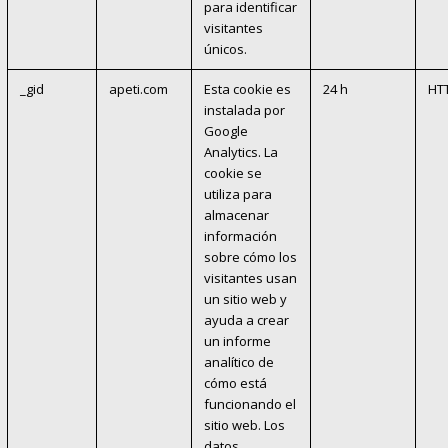
para identificar
visitantes
únicos.
_gid
apeti.com
Esta cookie es
24 h
HT
instalada por
Google
Analytics. La
cookie se
utiliza para
almacenar
información
sobre cómo los
visitantes usan
un sitio web y
ayuda a crear
un informe
analítico de
cómo está
funcionando el
sitio web. Los
datos