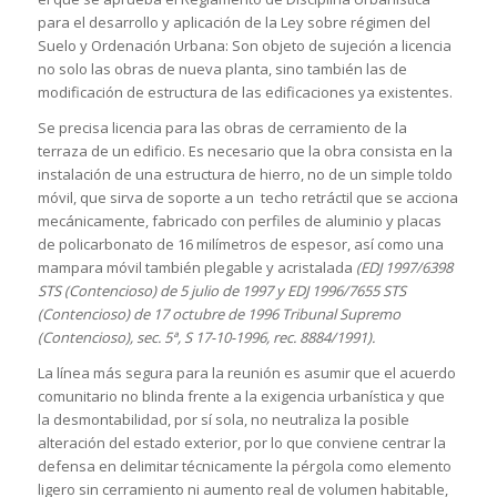
para el desarrollo y aplicación de la Ley sobre régimen del
Suelo y Ordenación Urbana: Son objeto de sujeción a licencia
no solo las obras de nueva planta, sino también las de
modificación de estructura de las edificaciones ya existentes.
Se precisa licencia para las obras de cerramiento de la
terraza de un edificio. Es necesario que la obra consista en la
instalación de una estructura de hierro, no de un simple toldo
móvil, que sirva de soporte a un techo retráctil que se acciona
mecánicamente, fabricado con perfiles de aluminio y placas
de policarbonato de 16 milímetros de espesor, así como una
mampara móvil también plegable y acristalada
(EDJ 1997/6398
STS (Contencioso) de 5 julio de 1997 y EDJ 1996/7655 STS
(Contencioso) de 17 octubre de 1996 Tribunal Supremo
(Contencioso), sec. 5ª, S 17-10-1996, rec. 8884/1991).
La línea más segura para la reunión es asumir que el acuerdo
comunitario no blinda frente a la exigencia urbanística y que
la desmontabilidad, por sí sola, no neutraliza la posible
alteración del estado exterior, por lo que conviene centrar la
defensa en delimitar técnicamente la pérgola como elemento
ligero sin cerramiento ni aumento real de volumen habitable,