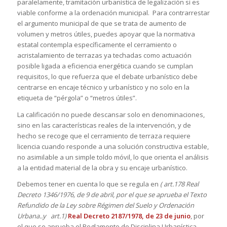
paralelamente, tramitación urbanística de legalización si es
viable conforme a la ordenación municipal. Para contrarrestar
el argumento municipal de que se trata de aumento de
volumen y metros útiles, puedes apoyar que la normativa
estatal contempla específicamente el cerramiento o
acristalamiento de terrazas ya techadas como actuación
posible ligada a eficiencia energética cuando se cumplan
requisitos, lo que refuerza que el debate urbanístico debe
centrarse en encaje técnico y urbanístico y no solo en la
etiqueta de “pérgola” o “metros útiles”.
La calificación no puede descansar solo en denominaciones,
sino en las características reales de la intervención, y de
hecho se recoge que el cerramiento de terraza requiere
licencia cuando responde a una solución constructiva estable,
no asimilable a un simple toldo móvil, lo que orienta el análisis
a la entidad material de la obra y su encaje urbanístico.
Debemos tener en cuenta lo que se regula en
( art.178 Real
Decreto 1346/1976, de 9 de abril, por el que se aprueba el Texto
Refundido de la Ley sobre Régimen del Suelo y Ordenación
Urbana..y art.1)
Real Decreto 2187/1978, de 23 de junio
, por
el que se aprueba el Reglamento de Disciplina Urbanística