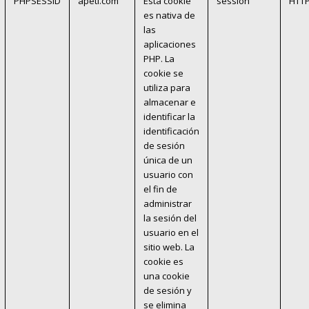
PHPSESSID
apeti.com
Esta cookie
session
HTT
es nativa de
las
aplicaciones
PHP. La
cookie se
utiliza para
almacenar e
identificar la
identificación
de sesión
única de un
usuario con
el fin de
administrar
la sesión del
usuario en el
sitio web. La
cookie es
una cookie
de sesión y
se elimina