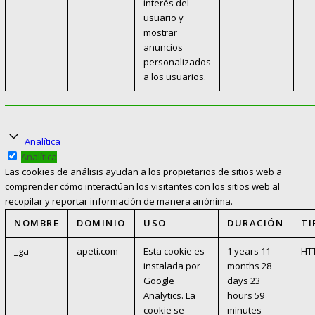
interés del
usuario y
mostrar
anuncios
personalizados
a los usuarios.
Analítica
Analítica
Las cookies de análisis ayudan a los propietarios de sitios web a
comprender cómo interactúan los visitantes con los sitios web al
recopilar y reportar información de manera anónima.
NOMBRE
DOMINIO
USO
DURACIÓN
TI
_ga
apeti.com
Esta cookie es
1 years 11
HT
instalada por
months 28
Google
days 23
Analytics. La
hours 59
cookie se
minutes