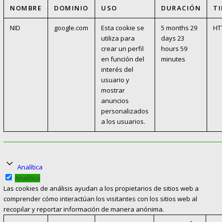
NOMBRE
DOMINIO
USO
DURACIÓN
T
NID
google.com
Esta cookie se
5 months 29
HT
utiliza para
days 23
crear un perfil
hours 59
en función del
minutes
interés del
usuario y
mostrar
anuncios
personalizados
a los usuarios.
Analítica
Analítica
Las cookies de análisis ayudan a los propietarios de sitios web a
comprender cómo interactúan los visitantes con los sitios web al
recopilar y reportar información de manera anónima.