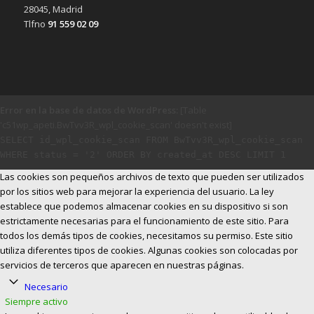
28045, Madrid
Tlfno
91 559 02 09
Error en la base de datos de WordPress:
[Table
'c51wp_apeti.BwTvv3R_wpl_cookie_scan' doesn't exist]
SELECT id_wpl_cookie_scan FROM BwTvv3R_wpl_cookie_scan
WHERE status = '2' ORDER BY created_at DESC LIMIT 1
Las cookies son pequeños archivos de texto que pueden ser utilizados
por los sitios web para mejorar la experiencia del usuario. La ley
establece que podemos almacenar cookies en su dispositivo si son
estrictamente necesarias para el funcionamiento de este sitio. Para
todos los demás tipos de cookies, necesitamos su permiso. Este sitio
utiliza diferentes tipos de cookies. Algunas cookies son colocadas por
servicios de terceros que aparecen en nuestras páginas.
Necesario
Siempre activo