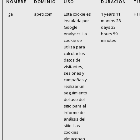
NOMBRE
DOMINIO
USO
DURACIÓN
TI
_ga
apeti.com
Esta cookie es
1 years 11
HT
instalada por
months 28
Google
days 23
Analytics. La
hours 59
cookie se
minutes
utiliza para
calcular los
datos de
visitantes,
sesiones y
campañas y
realizar un
seguimiento
del uso del
sitio para el
informe de
análisis del
sitio. Las
cookies
almacenan