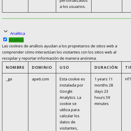
personalizados
a los usuarios.
Analítica
Analítica
Las cookies de análisis ayudan a los propietarios de sitios web a
comprender cómo interactúan los visitantes con los sitios web al
recopilar y reportar información de manera anónima.
NOMBRE
DOMINIO
USO
DURACIÓN
TI
_ga
apeti.com
Esta cookie es
1 years 11
HT
instalada por
months 28
Google
days 23
Analytics. La
hours 59
cookie se
minutes
utiliza para
calcular los
datos de
visitantes,