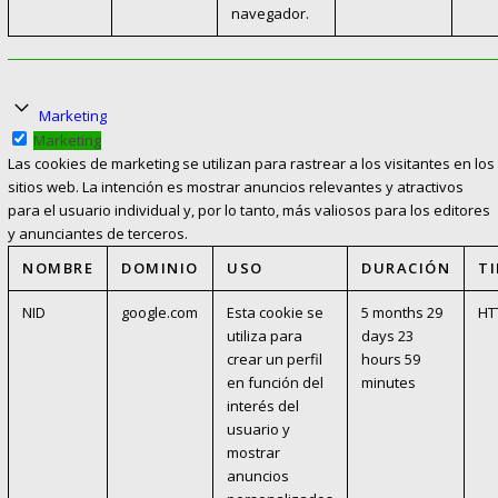
navegador.
Marketing
Marketing
Las cookies de marketing se utilizan para rastrear a los visitantes en los
sitios web. La intención es mostrar anuncios relevantes y atractivos
para el usuario individual y, por lo tanto, más valiosos para los editores
y anunciantes de terceros.
NOMBRE
DOMINIO
USO
DURACIÓN
T
NID
google.com
Esta cookie se
5 months 29
HT
utiliza para
days 23
crear un perfil
hours 59
en función del
minutes
interés del
usuario y
mostrar
anuncios