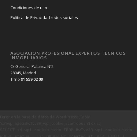
Condiciones de uso
Política de Privacidad redes sociales
ASOCIACION PROFESIONAL EXPERTOS TECNICOS
INMOBILIARIOS
C/ General Palanca Nº2
28045, Madrid
Tlfno
91 559 02 09
Error en la base de datos de WordPress:
[Table
'c51wp_apeti.BwTvv3R_wpl_cookie_scan' doesn't exist]
SELECT id_wpl_cookie_scan FROM BwTvv3R_wpl_cookie_scan
WHERE status = '2' ORDER BY created_at DESC LIMIT 1