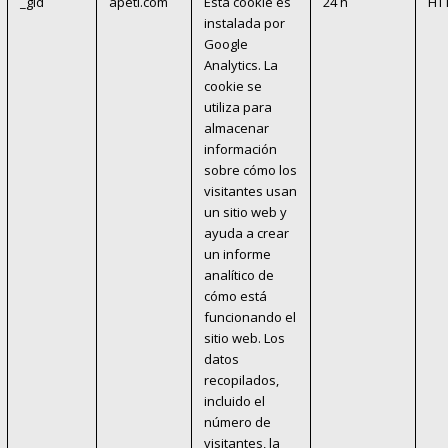
_gid
apeti.com
Esta cookie es
24 h
HT
instalada por
Google
Analytics. La
cookie se
utiliza para
almacenar
información
sobre cómo los
visitantes usan
un sitio web y
ayuda a crear
un informe
analítico de
cómo está
funcionando el
sitio web. Los
datos
recopilados,
incluido el
número de
visitantes, la