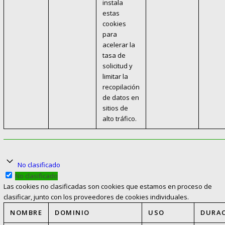
instala
estas
cookies
para
acelerar la
tasa de
solicitud y
limitar la
recopilación
de datos en
sitios de
alto tráfico.
No clasificado
No clasificado
Las cookies no clasificadas son cookies que estamos en proceso de
clasificar, junto con los proveedores de cookies individuales.
NOMBRE
DOMINIO
USO
DURA