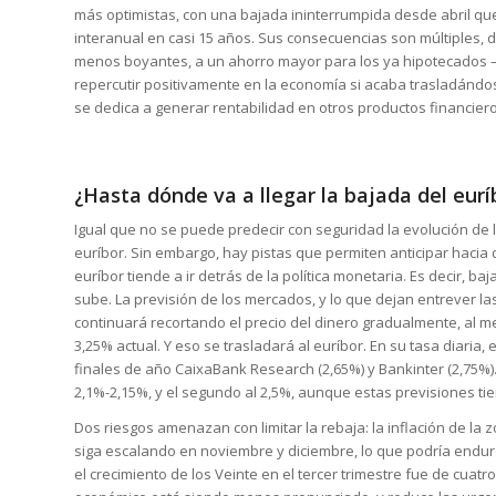
más optimistas, con una bajada ininterrumpida desde abril qu
interanual en casi 15 años. Sus consecuencias son múltiples, 
menos boyantes, a un ahorro mayor para los ya hipotecados 
repercutir positivamente en la economía si acaba trasladándo
se dedica a generar rentabilidad en otros productos financiero
¿Hasta dónde va a llegar la bajada del eurí
Igual que no se puede predecir con seguridad la evolución de 
euríbor. Sin embargo, hay pistas que permiten anticipar hacia
euríbor tiende a ir detrás de la política monetaria. Es decir, b
sube. La previsión de los mercados, y lo que dejan entrever l
continuará recortando el precio del dinero gradualmente, al 
3,25% actual. Y eso se trasladará al euríbor. En su tasa diaria
finales de año CaixaBank Research (2,65%) y Bankinter (2,75%)
2,1%-2,15%, y el segundo al 2,5%, aunque estas previsiones t
Dos riesgos amenazan con limitar la rebaja: la inflación de la
siga escalando en noviembre y diciembre, lo que podría endure
el crecimiento de los Veinte en el tercer trimestre fue de cuatr