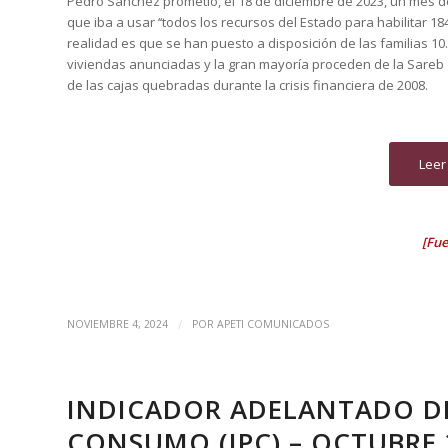
Pedro Sánchez prometió, el 18 de diciembre de 2023, un mes 
que iba a usar ‘‘todos los recursos del Estado para habilitar 184
realidad es que se han puesto a disposición de las familias 1
viviendas anunciadas y la gran mayoría proceden de la Sareb o
de las cajas quebradas durante la crisis financiera de 2008.
Leer
[Fu
/
NOVIEMBRE 4, 2024
POR
APETI COMUNICADOS
INDICADOR ADELANTADO DEL
CONSUMO (IPC) – OCTUBRE 