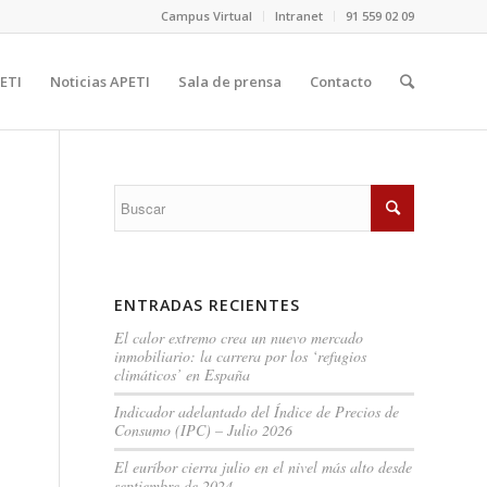
Campus Virtual
Intranet
91 559 02 09
ETI
Noticias APETI
Sala de prensa
Contacto
ENTRADAS RECIENTES
El calor extremo crea un nuevo mercado
inmobiliario: la carrera por los ‘refugios
climáticos’ en España
Indicador adelantado del Índice de Precios de
Consumo (IPC) – Julio 2026
El euríbor cierra julio en el nivel más alto desde
septiembre de 2024