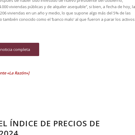
después de haber sido investido de nuevo presidente del Gobierno,
.000 viviendas públicas y de alquiler asequible’’, si bien, a fecha de hoy, l
0.206 viviendas en un año y medio, lo que supone algo más del 5% de las
 también conocido como el ‘banco malo’ al que fueron a parar los activos
 noticia completa
ente «La Razón»]
 ÍNDICE DE PRECIOS DE
2024