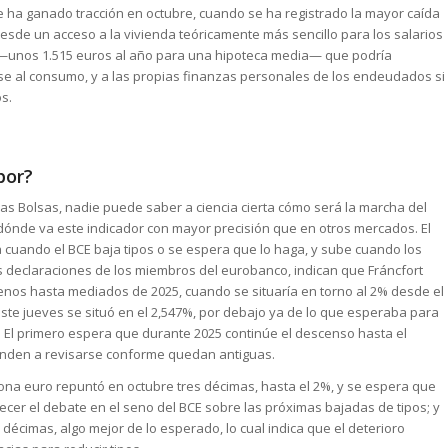
e ha ganado tracción en octubre, cuando se ha registrado la mayor caída
desde un acceso a la vivienda teóricamente más sencillo para los salarios
—unos 1.515 euros al año para una hipoteca media— que podría
se al consumo, y a las propias finanzas personales de los endeudados si
s.
bor?
las Bolsas, nadie puede saber a ciencia cierta cómo será la marcha del
 dónde va este indicador con mayor precisión que en otros mercados. El
aja cuando el BCE baja tipos o se espera que lo haga, y sube cuando los
as declaraciones de los miembros del eurobanco, indican que Fráncfort
menos hasta mediados de 2025, cuando se situaría en torno al 2% desde el
, este jueves se situó en el 2,547%, por debajo ya de lo que esperaba para
. El primero espera que durante 2025 continúe el descenso hasta el
ienden a revisarse conforme quedan antiguas.
 zona euro repuntó en octubre tres décimas, hasta el 2%, y se espera que
cer el debate en el seno del BCE sobre las próximas bajadas de tipos; y
o décimas, algo mejor de lo esperado, lo cual indica que el deterioro