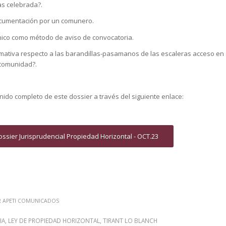
as celebrada?.
ocumentación por un comunero.
nico como método de aviso de convocatoria.
rmativa respecto a las barandillas-pasamanos de las escaleras acceso en
 comunidad?.
ido completo de este dossier a través del siguiente enlace:
ssier Jurisprudencial Propiedad Horizontal - OCT.23
R
APETI COMUNICADOS
IA
,
LEY DE PROPIEDAD HORIZONTAL
,
TIRANT LO BLANCH