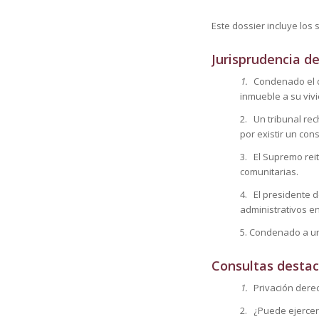
Este dossier incluye los 
Jurisprudencia d
1.
Condenado el du
inmueble a su viv
2. Un tribunal rec
por existir un con
3. El Supremo reit
comunitarias.
4. El presidente 
administrativos e
5. Condenado a un
Consultas destac
1.
Privación dere
2. ¿Puede ejercer