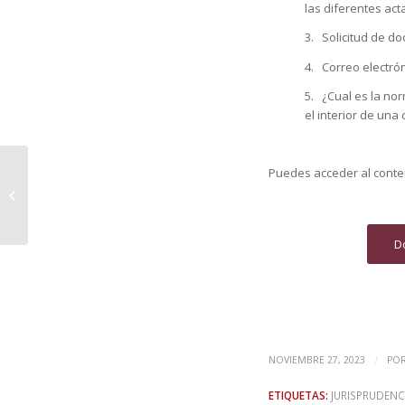
las diferentes act
3. Solicitud de d
4. Correo electró
5. ¿Cual es la no
el interior de una
+QUE INMOBILIARIO: La
Puedes acceder al conten
figura del
administrador de
fincas, a debate
Do
/
NOVIEMBRE 27, 2023
PO
ETIQUETAS:
JURISPRUDENC