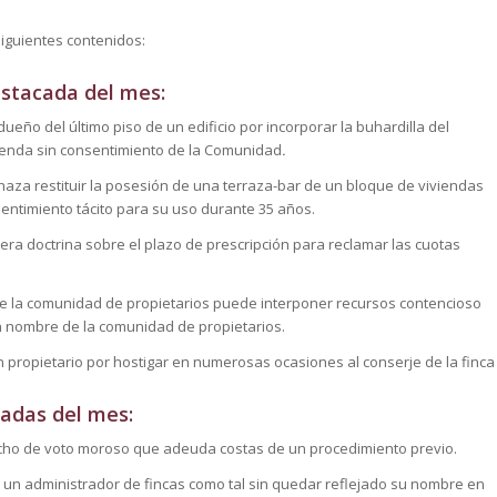
siguientes contenidos:
estacada del mes:
eño del último piso de un edificio por incorporar la buhardilla del
ienda sin consentimiento de la Comunidad
.
haza restituir la posesión de una terraza-bar de un bloque de viviendas
sentimiento tácito para su uso durante 35 años.
era doctrina sobre el plazo de prescripción para reclamar las cuotas
de la comunidad de propietarios puede interponer recursos contencioso
n nombre de la comunidad de propietarios.
 propietario por hostigar en numerosas ocasiones al conserje de la finca
adas del mes:
cho de voto moroso que adeuda costas de un procedimiento previo.
 un administrador de fincas como tal sin quedar reflejado su nombre en