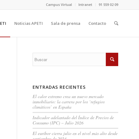
Campus Virtual
Intranet
91 559 02 09
ETI
Noticias APETI
Sala de prensa
Contacto
ENTRADAS RECIENTES
El calor extremo crea un nuevo mercado
inmobiliario: la carrera por los ‘refugios
climáticos’ en España
Indicador adelantado del Índice de Precios de
Consumo (IPC) – Julio 2026
El euríbor cierra julio en el nivel más alto desde
septiembre de 2024