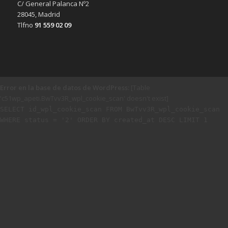
C/ General Palanca Nº2
28045, Madrid
Tlfno
91 559 02 09
Error en la base de datos de WordPress:
[Table
'c51wp_apeti.BwTvv3R_wpl_cookie_scan' doesn't exist]
SELECT id_wpl_cookie_scan FROM BwTvv3R_wpl_cookie_scan
WHERE status = '2' ORDER BY created_at DESC LIMIT 1