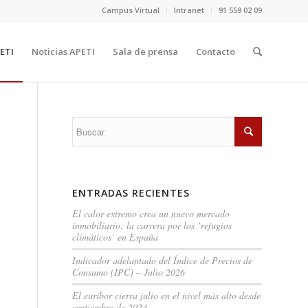
Campus Virtual
Intranet
91 559 02 09
ETI
Noticias APETI
Sala de prensa
Contacto
ENTRADAS RECIENTES
El calor extremo crea un nuevo mercado
inmobiliario: la carrera por los ‘refugios
climáticos’ en España
Indicador adelantado del Índice de Precios de
Consumo (IPC) – Julio 2026
El euríbor cierra julio en el nivel más alto desde
septiembre de 2024