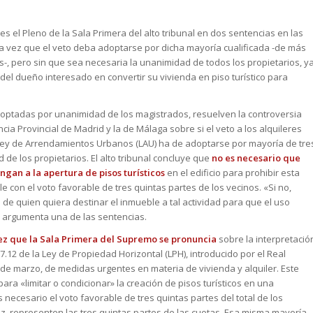
nes el Pleno de la Sala Primera del alto tribunal en dos sentencias en las
a vez que el veto deba adoptarse por dicha mayoría cualificada -de más
os-, pero sin que sea necesaria la unanimidad de todos los propietarios, y
 del dueño interesado en convertir su vivienda en piso turístico para
doptadas por unanimidad de los magistrados, resuelven la controversia
ia Provincial de Madrid y la de Málaga sobre si el veto a los alquileres
a Ley de Arrendamientos Urbanos (LAU) ha de adoptarse por mayoría de tre
 de los propietarios. El alto tribunal concluye que
no es necesario que
ngan a la apertura de pisos turísticos
en el edificio para prohibir esta
le con el voto favorable de tres quintas partes de los vecinos. «Si no,
 de quien quiera destinar el inmueble a tal actividad para que el uso
», argumenta una de las sentencias.
ez que la Sala Primera del Supremo se pronuncia
sobre la interpretació
 17.12 de la Ley de Propiedad Horizontal (LPH), introducido por el Real
 de marzo, de
medidas urgentes en materia de vivienda y alquiler.
Este
ra «limitar o condicionar» la creación de pisos turísticos en una
necesario el voto favorable de tres quintas partes del total de los
ez, representen las tres quintas partes de las cuotas. Esa misma mayoría