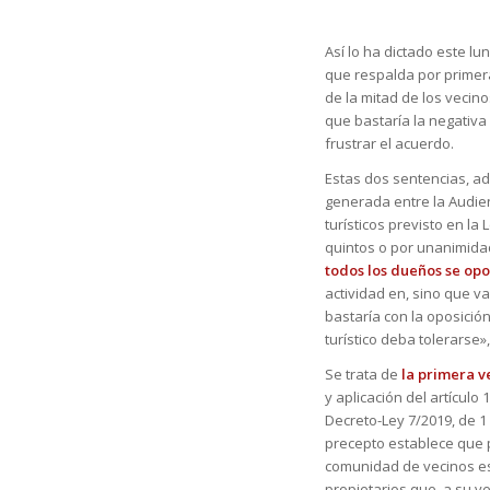
Así lo ha dictado este lu
que respalda por primer
de la mitad de los vecin
que bastaría la negativa
frustrar el acuerdo.
Estas dos sentencias, a
generada entre la Audienc
turísticos previsto en l
quintos o por unanimidad
todos los dueños se opo
actividad en, sino que va
bastaría con la oposición
turístico deba tolerarse
Se trata de
la primera v
y aplicación del artículo
Decreto-Ley 7/2019, de 1
precepto establece que pa
comunidad de vecinos es 
propietarios que, a su v