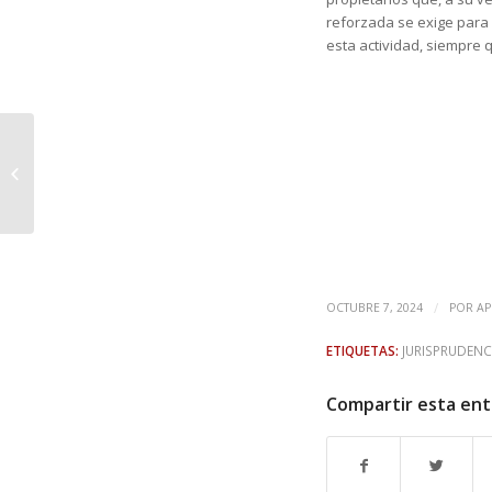
reforzada se exige para 
esta actividad, siempre
Estas son las ciudades
que están en riesgo
de sufrir una burbuja
inmobiliaria:...
/
OCTUBRE 7, 2024
POR
AP
ETIQUETAS:
JURISPRUDENC
Compartir esta en