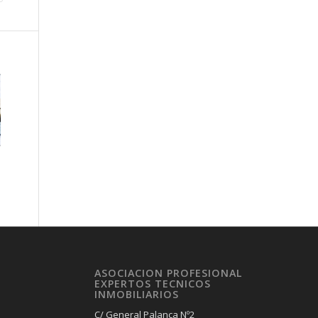
ASOCIACION PROFESIONAL
EXPERTOS TECNICOS
INMOBILIARIOS
C/ General Palanca Nº2