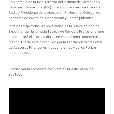
San Antonio de Murcia, Director del Instituto de Formación y
Reciclaje Internacional (IFRI), Director Financiero de Gran Vía
Radio y Presidente de la Asociación Profesional Colegial de
Asesores de Inversión, Financiación y Peritos Judiciales.
Jordi nos trajo todas las novedades de la nueva edición de
Expofinancial, la Jornada Técnica de Reciclaje Profesional que
se celebrará el próximo día 17 en el Hotel Intercontinental de
Madrid. El acto está promovido por la Asociación Profesional
de Asesores Financieros Independientes y de los Peritos
Judiciales (AIF).
Puedes ver la entrevista completa en nuestro canal de
YouTube: