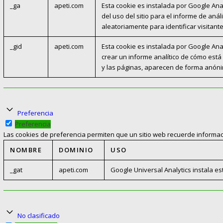
_ga
apeti.com
Esta cookie es instalada por Google Anal
del uso del sitio para el informe de an
aleatoriamente para identificar visitant
_gid
apeti.com
Esta cookie es instalada por Google Anal
crear un informe analítico de cómo está 
y las páginas, aparecen de forma anón
Preferencia
Preferencia
Las cookies de preferencia permiten que un sitio web recuerde informaci
NOMBRE
DOMINIO
USO
_gat
apeti.com
Google Universal Analytics instala esta
No clasificado