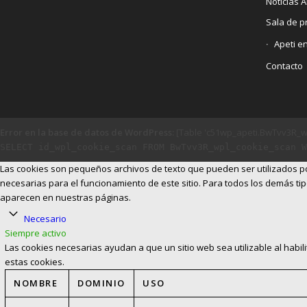
Noticias A
Sala de p
Apeti e
Contacto
Error en la base de datos de WordPress:
[Table 'c51wp_apeti.BwTvv3R_wp
SELECT id_wpl_cookie_scan FROM BwTvv3R_wpl_cookie_scan W
Las cookies son pequeños archivos de texto que pueden ser utilizados por
necesarias para el funcionamiento de este sitio. Para todos los demás tip
aparecen en nuestras páginas.
Necesario
Siempre activo
Las cookies necesarias ayudan a que un sitio web sea utilizable al habil
estas cookies.
NOMBRE
DOMINIO
USO