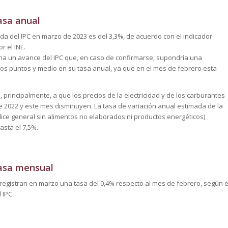
asa anual
ada del IPC en marzo de 2023 es del 3,3%, de acuerdo con el indicador
 el INE.
ona un avance del IPC que, en caso de confirmarse, supondría una
os puntos y medio en su tasa anual, ya que en el mes de febrero esta
 principalmente, a que los precios de la electricidad y de los carburantes
2022 y este mes disminuyen. La tasa de variación anual estimada de la
dice general sin alimentos no elaborados ni productos energéticos)
sta el 7,5%.
tasa mensual
egistran en marzo una tasa del 0,4% respecto al mes de febrero, según e
 IPC.