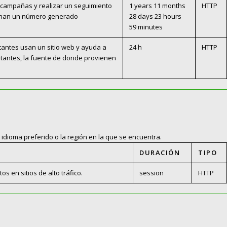
 y campañas y realizar un seguimiento
1 years 11 months
HTTP
signan un número generado
28 days 23 hours
59 minutes
itantes usan un sitio web y ayuda a
24 h
HTTP
sitantes, la fuente de donde provienen
idioma preferido o la región en la que se encuentra.
DURACIÓN
TIPO
os en sitios de alto tráfico.
session
HTTP