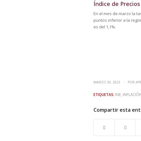
Índice de Precio
En el mes de marzo la tas
puntos inferior a la regi
es del 1,1%.
/
MARZO 30, 2023
POR
AP
ETIQUETAS:
INE
,
INFLACIÓ
Compartir esta en