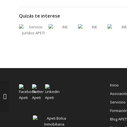
Quizás te interese
Inicio
Mercado de la
Asociació
vivienda: las claves
imprescindibles para
Servicios
vender un piso
Formació
Blog APET