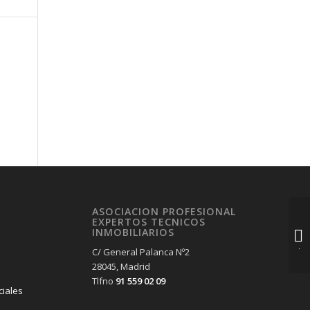
ASOCIACION PROFESIONAL
EXPERTOS TECNICOS
INMOBILIARIOS
C/ General Palanca Nº2
28045, Madrid
Tlfno
91 559 02 09
ciales