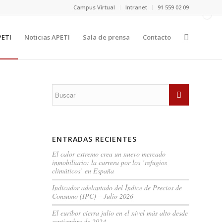
Campus Virtual
Intranet
91 559 02 09
PETI
Noticias APETI
Sala de prensa
Contacto
ENTRADAS RECIENTES
El calor extremo crea un nuevo mercado
inmobiliario: la carrera por los ‘refugios
climáticos’ en España
Indicador adelantado del Índice de Precios de
Consumo (IPC) – Julio 2026
El euríbor cierra julio en el nivel más alto desde
septiembre de 2024