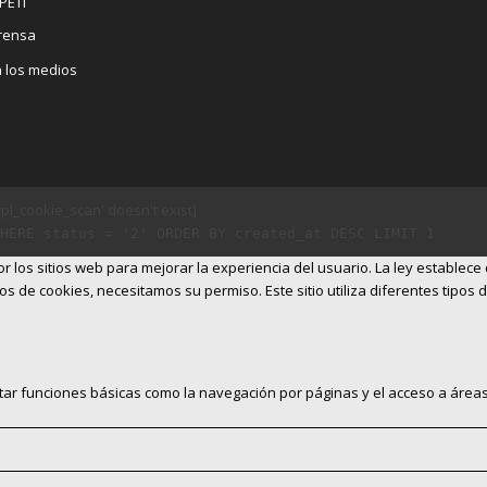
PETI
rensa
n los medios
l_cookie_scan' doesn't exist]
HERE status = '2' ORDER BY created_at DESC LIMIT 1
 los sitios web para mejorar la experiencia del usuario. La ley establec
os de cookies, necesitamos su permiso. Este sitio utiliza diferentes tipos
itar funciones básicas como la navegación por páginas y el acceso a áreas