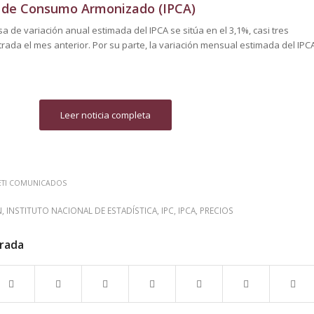
s de Consumo Armonizado (IPCA)
a de variación anual estimada del IPCA se sitúa en el 3,1%, casi tres
strada el mes anterior. Por su parte, la variación mensual estimada del IPC
Leer noticia completa
ETI COMUNICADOS
N
,
INSTITUTO NACIONAL DE ESTADÍSTICA
,
IPC
,
IPCA
,
PRECIOS
trada