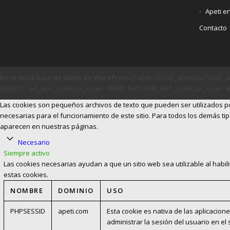
Apeti e
Contacto
Error en la base de datos de WordPress:
[Table 'c51wp_apeti.BwTvv3R_wp
SELECT id_wpl_cookie_scan FROM BwTvv3R_wpl_cookie_scan W
Las cookies son pequeños archivos de texto que pueden ser utilizados por
necesarias para el funcionamiento de este sitio. Para todos los demás tip
aparecen en nuestras páginas.
Necesario
Siempre activo
Las cookies necesarias ayudan a que un sitio web sea utilizable al habil
estas cookies.
NOMBRE
DOMINIO
USO
PHPSESSID
apeti.com
Esta cookie es nativa de las aplicacione
administrar la sesión del usuario en el