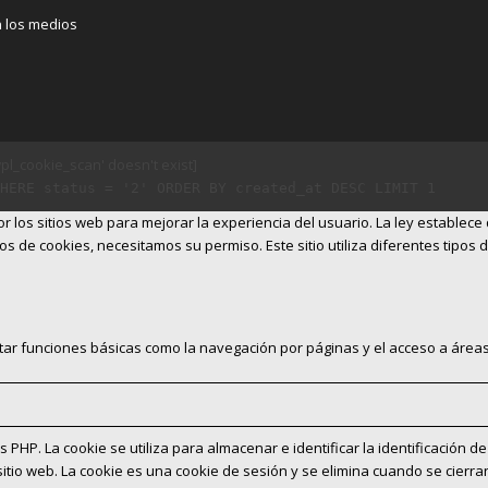
n los medios
l_cookie_scan' doesn't exist]
HERE status = '2' ORDER BY created_at DESC LIMIT 1
 los sitios web para mejorar la experiencia del usuario. La ley establec
os de cookies, necesitamos su permiso. Este sitio utiliza diferentes tipos
itar funciones básicas como la navegación por páginas y el acceso a áreas
s PHP. La cookie se utiliza para almacenar e identificar la identificación d
 sitio web. La cookie es una cookie de sesión y se elimina cuando se cierr