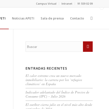
Campus Virtual
Intranet
91 559 02 09
PETI
Noticias APETI
Sala de prensa
Contacto
ENTRADAS RECIENTES
El calor extremo crea un nuevo mercado
inmobiliario: la carrera por los ‘refugios
climáticos’ en España
Indicador adelantado del Índice de Precios de
Consumo (IPC) – Julio 2026
El euríbor cierra julio en el nivel más alto desde
septiembre de 2024