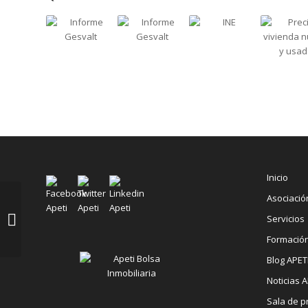
Inicio
Asociació
Las pernoctaciones en
establecimientos
Servicios
hoteleros aumentan
Formació
un 1,5% en diciem...
Blog APET
Noticias A
Sala de p