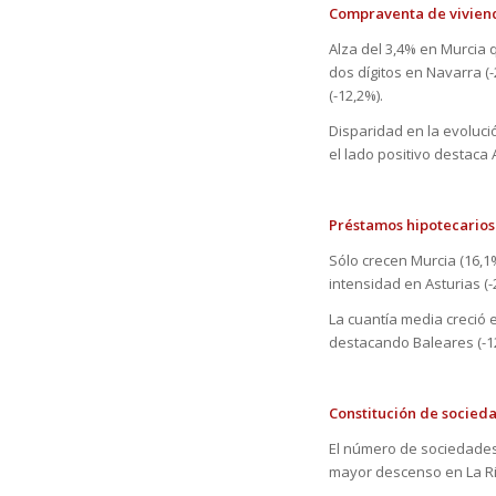
Compraventa de vi
Alza del 3,4% en Murcia 
dos dígitos en Navarra (-
(-12,2%).
Disparidad en la evoluci
el lado positivo destaca 
Préstamos hipotecarios
Sólo crecen Murcia (16,1
intensidad en Asturias (-
La cuantía media creció 
destacando Baleares (-1
Constitución de socied
El número de sociedades 
mayor descenso en La Rio