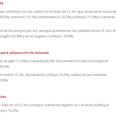
vienda
que contrasta con las caídas en el resto de CC.AA. que alcanzaron tasas d
26,5%), Asturias (-13,1%), Extremadura (-12,3%), La Rioja (-11,9%) y Canarias
ón de los precios por m2, aunque predominan las subidas (once CC.AA.). E
Aragón (23,8%) y en el negativo La Rioja (-16,4%).
 para adquisición de vivienda
%), Aragón (11,6%) y Cataluña (4,5%). Descienden el resto con especial
20,3%).
en nueve CC.AA., destacando La Rioja (15,5%), caídas en las restantes,
2,9%).
ades
bajó en 13 CC.AA. La mayor subida se registró en Canarias (4,4%) y el
ja (-15,2%).