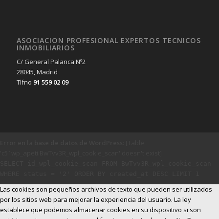
ASOCIACION PROFESIONAL EXPERTOS TECNICOS
INMOBILIARIOS
C/ General Palanca Nº2
28045, Madrid
Tlfno
91 559 02 09
Error en la base de datos de WordPress:
[Table
'c51wp_apeti.BwTvv3R_wpl_cookie_scan' doesn't exist]
SELECT id_wpl_cookie_scan FROM BwTvv3R_wpl_cookie_scan
WHERE status = '2' ORDER BY created_at DESC LIMIT 1
Las cookies son pequeños archivos de texto que pueden ser utilizados
por los sitios web para mejorar la experiencia del usuario. La ley
establece que podemos almacenar cookies en su dispositivo si son