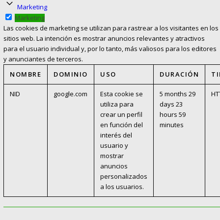
Marketing
Marketing
Las cookies de marketing se utilizan para rastrear a los visitantes en los
sitios web. La intención es mostrar anuncios relevantes y atractivos
para el usuario individual y, por lo tanto, más valiosos para los editores
y anunciantes de terceros.
NOMBRE
DOMINIO
USO
DURACIÓN
T
NID
google.com
Esta cookie se
5 months 29
HT
utiliza para
days 23
crear un perfil
hours 59
en función del
minutes
interés del
usuario y
mostrar
anuncios
personalizados
a los usuarios.