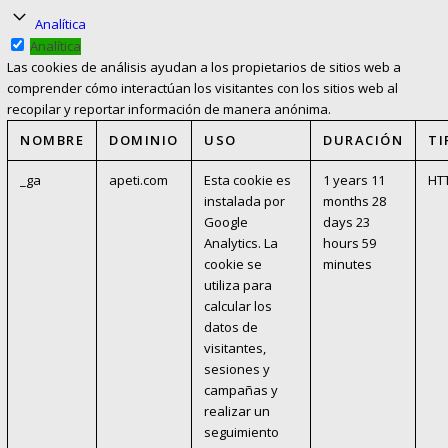
Analítica
Analítica
Las cookies de análisis ayudan a los propietarios de sitios web a
comprender cómo interactúan los visitantes con los sitios web al
recopilar y reportar información de manera anónima.
NOMBRE
DOMINIO
USO
DURACIÓN
TI
_ga
apeti.com
Esta cookie es
1 years 11
HT
instalada por
months 28
Google
days 23
Analytics. La
hours 59
cookie se
minutes
utiliza para
calcular los
datos de
visitantes,
sesiones y
campañas y
realizar un
seguimiento