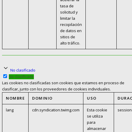
tasa de
solicitud y
limitar la
recopilación
de datos en
sitios de
alto tráfico.
No clasificado
No clasificado
Las cookies no clasificadas son cookies que estamos en proceso de
clasificar, junto con los proveedores de cookies individuales.
NOMBRE
DOMINIO
USO
DURA
lang
cdn.syndication.twimg.com
Esta cookie
session
se utiliza
para
almacenar