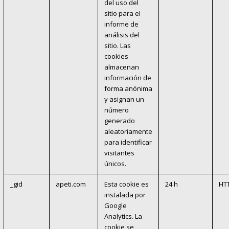
del uso del
sitio para el
informe de
análisis del
sitio. Las
cookies
almacenan
información de
forma anónima
y asignan un
número
generado
aleatoriamente
para identificar
visitantes
únicos.
_gid
apeti.com
Esta cookie es
24 h
HT
instalada por
Google
Analytics. La
cookie se