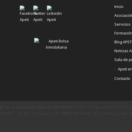
Inicio
Asociació
Servicios
Formació
Blog APET
Noticias A
Sala de p
Apeti e
Contacto
Error en la base de datos de WordPress:
[Table 'c51wp_apeti.BwTvv3R_wp
SELECT id_wpl_cookie_scan FROM BwTvv3R_wpl_cookie_scan W