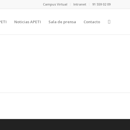
Campus Virtual
Intranet
91 559 02 09
PETI
Noticias APETI
Sala de prensa
Contacto